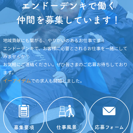
エン
地域貢献にも繋がる、やりがいのあるお仕事です！
エンドーデンキで、お客様に必要とされるお仕事を一緒にして
みませんか？
お気軽にご連絡ください。ぜひ皆さまのご応募お待ちしており
ます。
イーアイデム
での求人も開始しました。